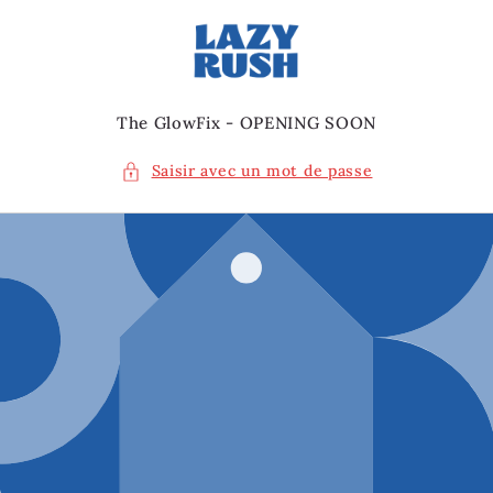
et
passer
au
contenu
The GlowFix - OPENING SOON
Saisir avec un mot de passe